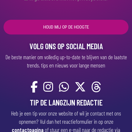
V
e
r
e
i
s
t
)
VOLG ONS OP SOCIAL MEDIA
De beste manier om volledig up-to-date te blijven van de laatste
trends, tips en nieuws voor lange mensen
TIP DE LANGZIJN REDACTIE
Heb je een tip voor onze website of wil je contact met ons
opnemen? Vul dan het reactieformulier in op onze
contactpagina
of stuur een e-mail naar de redactie via