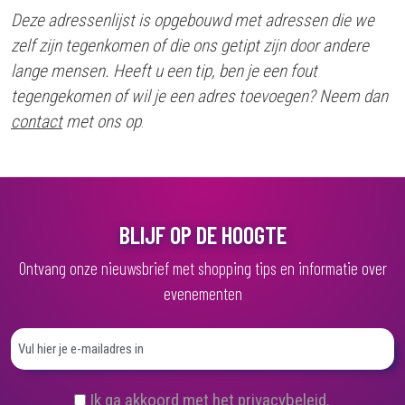
Deze adressenlijst is opgebouwd met adressen die we
zelf zijn tegenkomen of die ons getipt zijn door andere
lange mensen. Heeft u een tip, ben je een fout
tegengekomen of wil je een adres toevoegen? Neem dan
contact
met ons op
.
BLIJF OP DE HOOGTE
Ontvang onze nieuwsbrief met shopping tips en informatie over
evenementen
(
Ik ga akkoord met het privacybeleid.