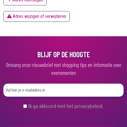
Adres wijzigen of verwijderen
BLIJF OP DE HOOGTE
Ontvang onze nieuwsbrief met shopping tips en informatie over
evenementen
(
Ik ga akkoord met het privacybeleid.
V
e
r
e