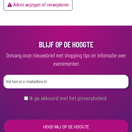
Adres wijzigen of verwijderen
BLIJF OP DE HOOGTE
Ontvang onze nieuwsbrief met shopping tips en informatie over
evenementen
(
Ik ga akkoord met het privacybeleid.
V
e
r
e
i
s