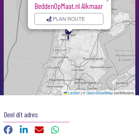
×
BeddenOpMaat.nl Alkmaar
PLAN ROUTE
Kaart laden...
Leaflet
|
©
OpenStreetMap
contributors
Deel dit adres
Facebook
LinkedIn
E-mail
WhatsApp