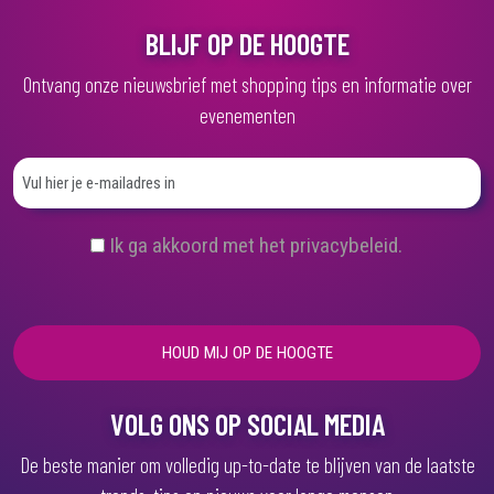
BLIJF OP DE HOOGTE
Ontvang onze nieuwsbrief met shopping tips en informatie over
evenementen
(
Ik ga akkoord met het privacybeleid.
V
e
r
e
i
s
t
)
VOLG ONS OP SOCIAL MEDIA
De beste manier om volledig up-to-date te blijven van de laatste