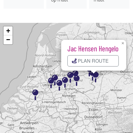
+
−
×
Jac Hensen Hengelo
PLAN ROUTE
Kaart laden...