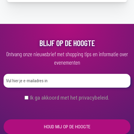
BLIJF OP DE HOOGTE
Ontvang onze nieuwsbrief met shopping tips en informatie over
evenementen
(
Ik ga akkoord met het privacybeleid.
V
e
r
e
i
s