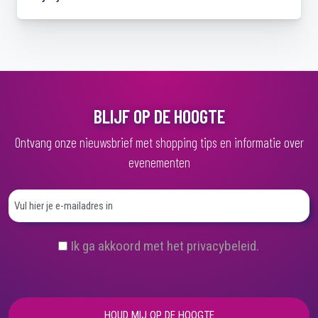
BLIJF OP DE HOOGTE
Ontvang onze nieuwsbrief met shopping tips en informatie over
evenementen
(
Ik ga akkoord met het privacybeleid.
V
e
r
e
i