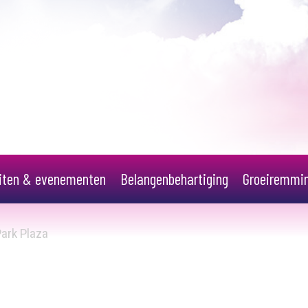
eiten & evenementen
Belangenbehartiging
Groeiremmi
ark Plaza