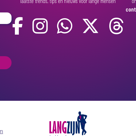
laatste trends, tips en nieuws voor lange mensen
on
cont
om