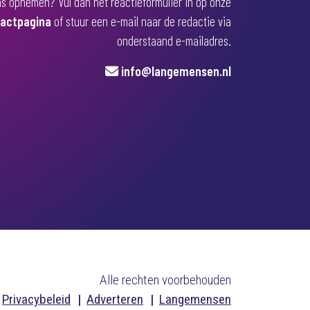
s opnemen? Vul dan het reactieformulier in op onze
actpagina
of stuur een e-mail naar de redactie via
onderstaand e-mailadres.
info@langemensen.nl
Alle rechten voorbehouden
Privacybeleid
Adverteren
Langemensen