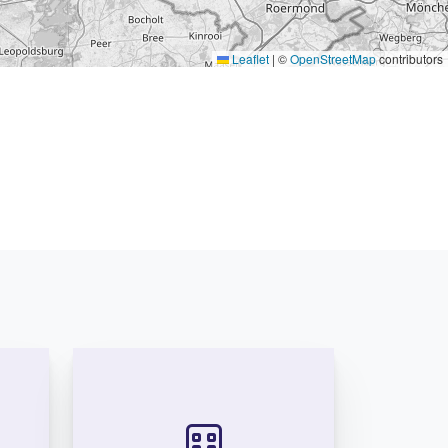
Leaflet
|
©
OpenStreetMap
contributors