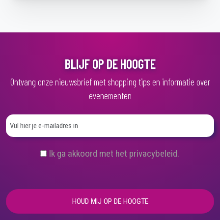
BLIJF OP DE HOOGTE
Ontvang onze nieuwsbrief met shopping tips en informatie over
evenementen
(
Ik ga akkoord met het privacybeleid.
V
e
r
e
i
s
t