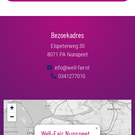
Bezoekadres
Elspeterweg 30
8071 PA Nunspeet
info@well-fair.nl
0341277010
+
−
×
Well-Fair Nunspeet