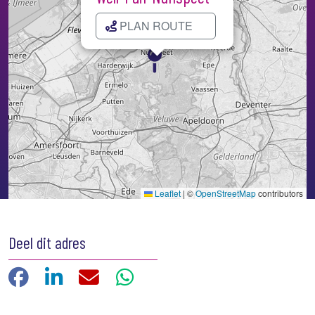
PLAN ROUTE
Kaart laden...
Leaflet
|
©
OpenStreetMap
contributors
Deel dit adres
Facebook
LinkedIn
E-mail
WhatsApp