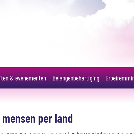
eiten & evenementen
Belangenbehartiging
Groeiremmi
 mensen per land
ing, schoenen, meubels, fietsen of andere producten die wél go