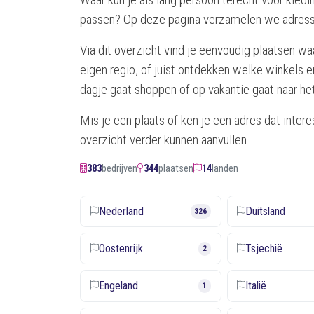
passen? Op deze pagina verzamelen we adresse
Via dit overzicht vind je eenvoudig plaatsen w
eigen regio, of juist ontdekken welke winkels en
dagje gaat shoppen of op vakantie gaat naar het
Mis je een plaats of ken je een adres dat inte
overzicht verder kunnen aanvullen.
383
bedrijven
344
plaatsen
14
landen
Nederland
Duitsland
326
Oostenrijk
Tsjechië
2
Engeland
Italië
1