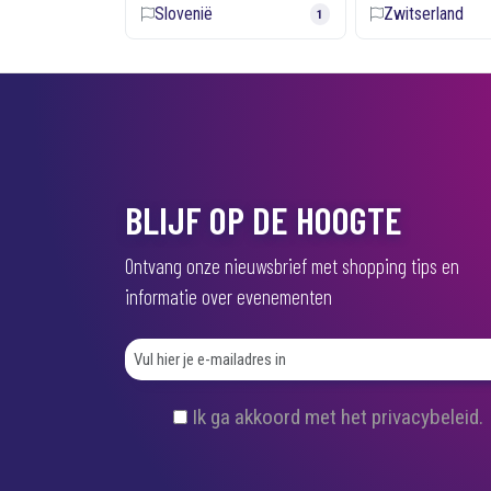
Slovenië
Zwitserland
1
BLIJF OP DE HOOGTE
Ontvang onze nieuwsbrief met shopping tips en
informatie over evenementen
(
Ik ga akkoord met het privacybeleid.
V
e
r