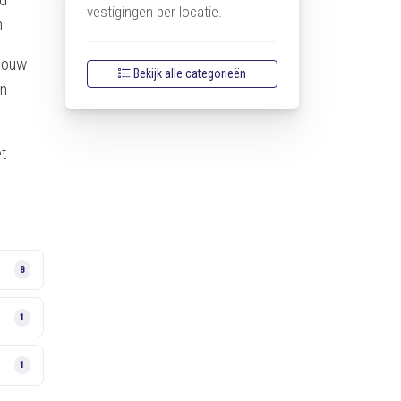
vestigingen per locatie.
.
 jouw
Bekijk alle categorieën
en
et
8
1
1