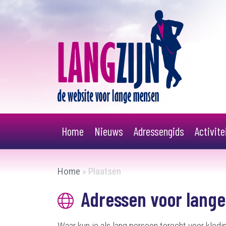
Home
Nieuws
Adressengids
Activit
Home
»
Plaatsen
Adressen voor lange
Waar kun je als lang persoon terecht voor kled