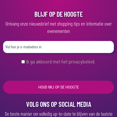
BLIJF OP DE HOOGTE
Ontvang onze nieuwsbrief met shopping tips en informatie over
evenementen
(
Ik ga akkoord met het privacybeleid.
V
e
r
e
i
s
t
)
VOLG ONS OP SOCIAL MEDIA
De beste manier om volledig up-to-date te blijven van de laatste