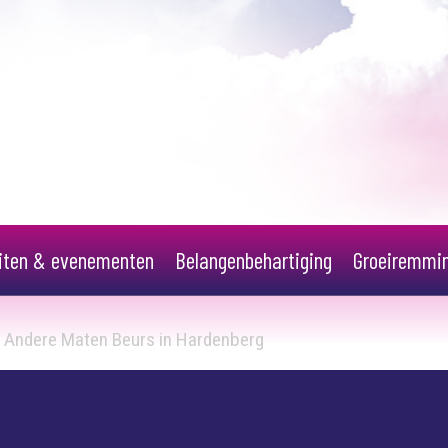
eiten & evenementen
Belangenbehartiging
Groeiremmi
 Andere Maten Beurs in Hardenberg