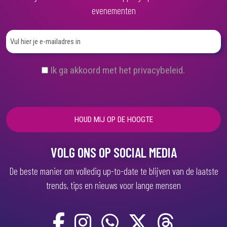
evenementen
(
Ik ga akkoord met het privacybeleid.
V
e
r
e
i
s
t
)
VOLG ONS OP SOCIAL MEDIA
De beste manier om volledig up-to-date te blijven van de laatste
trends, tips en nieuws voor lange mensen