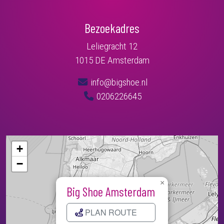
Bezoekadres
Leliegracht 12
1015 DE Amsterdam
info@bigshoe.nl
0206226645
+
−
×
Big Shoe Amsterdam
PLAN ROUTE