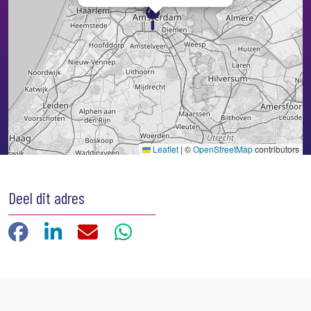
Kaart laden...
Leaflet
|
©
OpenStreetMap
contributors
Deel dit adres
Facebook
LinkedIn
E-mail
WhatsApp