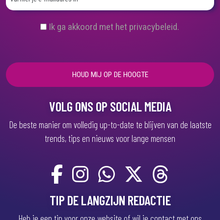
(
Ik ga akkoord met het privacybeleid.
V
e
r
e
i
s
t
)
VOLG ONS OP SOCIAL MEDIA
De beste manier om volledig up-to-date te blijven van de laatste
trends, tips en nieuws voor lange mensen
TIP DE LANGZIJN REDACTIE
Heb je een tip voor onze website of wil je contact met ons