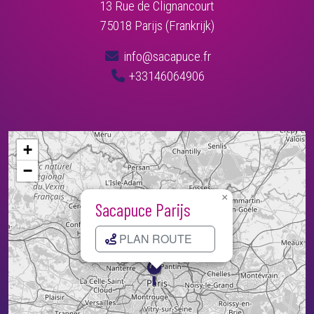
13 Rue de Clignancourt
75018 Parijs (Frankrijk)
info@sacapuce.fr
+33146064906
+
−
×
Sacapuce Parijs
PLAN ROUTE
Kaart laden...