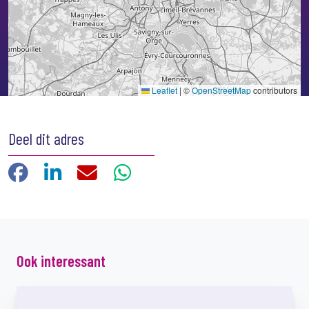
Leaflet
|
©
OpenStreetMap
contributors
Deel dit adres
Facebook
LinkedIn
E-mail
WhatsApp
Ook interessant