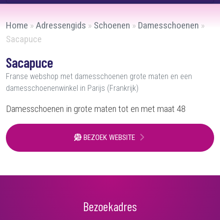
Home
»
Adressengids
»
Schoenen
»
Damesschoenen
»
Sacapuce
Sacapuce
Franse webshop met damesschoenen grote maten en een
damesschoenenwinkel in Parijs (Frankrijk)
Damesschoenen in grote maten tot en met maat 48
BEZOEK WEBSITE
Bezoekadres