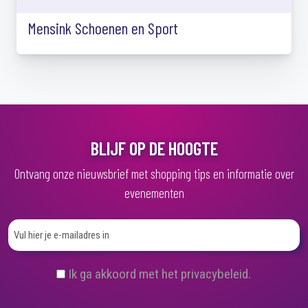
Mensink Schoenen en Sport
BLIJF OP DE HOOGTE
Ontvang onze nieuwsbrief met shopping tips en informatie over
evenementen
(
Ik ga akkoord met het privacybeleid.
V
e