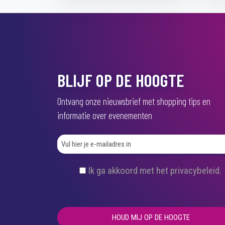
BLIJF OP DE HOOGTE
Ontvang onze nieuwsbrief met shopping tips en
informatie over evenementen
(
Ik ga akkoord met het privacybeleid.
V
e
r
e
i