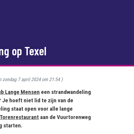
ng op Texel
op
zondag 7 april 2024 om 21:54
)
ub Lange Mensen
een strandwandeling
 Je hoeft niet lid te zijn van de
ing staat open voor alle lange
Torenrestaurant
aan de Vuurtorenweg
g starten.