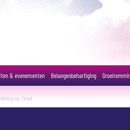
eiten & evenementen
Belangenbehartiging
Groeiremmi
deling op Texel