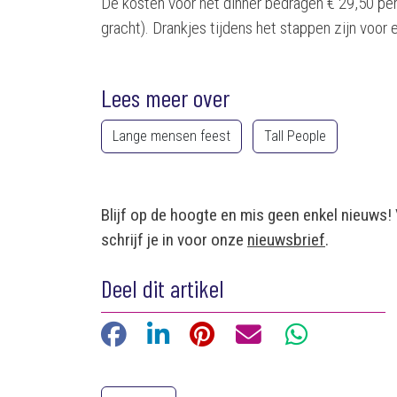
De kosten voor het dinner bedragen € 29,50 per
gracht). Drankjes tijdens het stappen zijn voor 
Lees meer over
Lange mensen feest
Tall People
Blijf op de hoogte en mis geen enkel nieuws!
schrijf je in voor onze
nieuwsbrief
.
Deel dit artikel
Facebook
LinkedIn
Pinterest
E-mail
WhatsApp