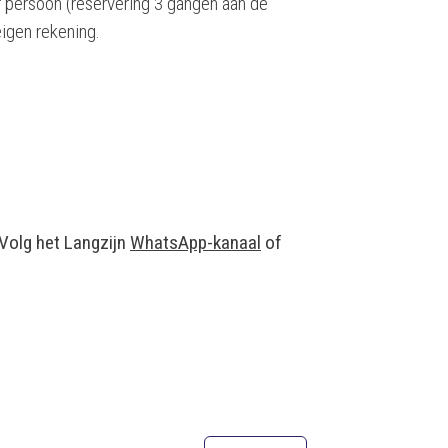
 persoon (reservering 3 gangen aan de
eigen rekening.
 Volg het Langzijn
WhatsApp-kanaal
of