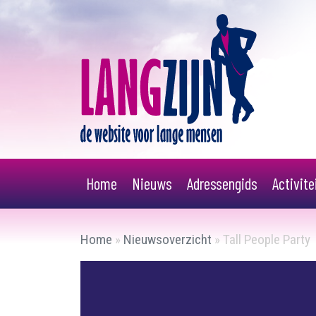
Home
Nieuws
Adressengids
Activit
Home
»
Nieuwsoverzicht
»
Tall People Party