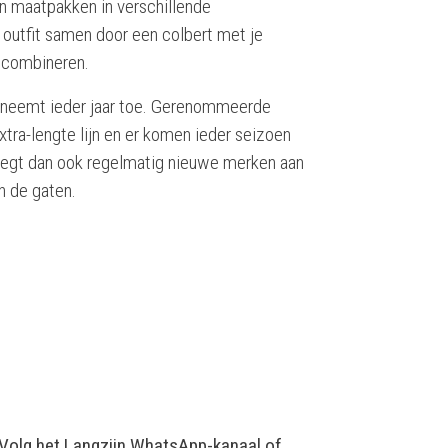
en maatpakken in verschillende
e outfit samen door een colbert met je
e combineren.
neemt ieder jaar toe. Gerenommeerde
tra-lengte lijn en er komen ieder seizoen
oegt dan ook regelmatig nieuwe merken aan
n de gaten.
 Volg het Langzijn
WhatsApp-kanaal
of