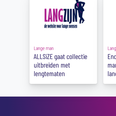
Lange man
Lan
ALLSiZE gaat collectie
Enq
uitbreiden met
man
lengtematen
lan