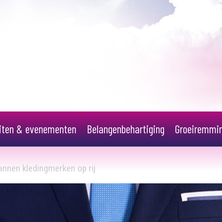
eiten & evenementen
Belangenbehartiging
Groeiremmi
nnen kledingmerken op rij