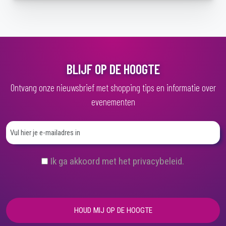
BLIJF OP DE HOOGTE
Ontvang onze nieuwsbrief met shopping tips en informatie over
evenementen
(
Ik ga akkoord met het privacybeleid.
V
e
r
e
i
s
t