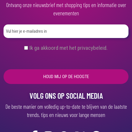
Ontvang onze nieuwsbrief met shopping tips en informatie over
evenementen
(
Ik ga akkoord met het privacybeleid.
V
e
r
e
i
s
t
)
VOLG ONS OP SOCIAL MEDIA
De beste manier om volledig up-to-date te blijven van de laatste
trends, tips en nieuws voor lange mensen