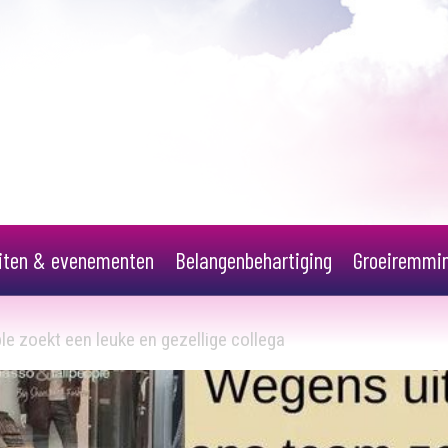
eiten & evenementen
Belangenbehartiging
Groeiremmi
le zoekt een leuke en gezellige collega