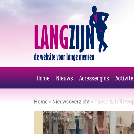
Home
Nieuws
Adressengids
Activit
Home
»
Nieuwsoverzicht
»
Passo & Tall Peop