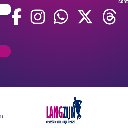
cont
om