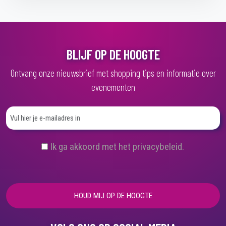
BLIJF OP DE HOOGTE
Ontvang onze nieuwsbrief met shopping tips en informatie over
evenementen
(
Ik ga akkoord met het privacybeleid.
V
e
r
e
i
s
t
)