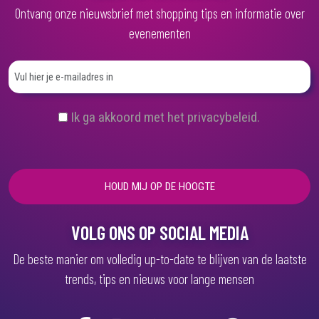
Ontvang onze nieuwsbrief met shopping tips en informatie over
evenementen
(
Ik ga akkoord met het privacybeleid.
V
e
r
e
i
s
t
)
VOLG ONS OP SOCIAL MEDIA
De beste manier om volledig up-to-date te blijven van de laatste
trends, tips en nieuws voor lange mensen