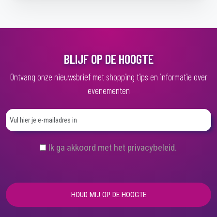
BLIJF OP DE HOOGTE
Ontvang onze nieuwsbrief met shopping tips en informatie over
evenementen
(
Ik ga akkoord met het privacybeleid.
V
e
r
e
i
s
t