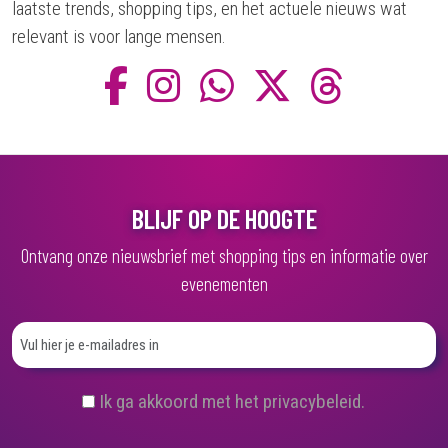
laatste trends, shopping tips, en het actuele nieuws wat
relevant is voor lange mensen.
BLIJF OP DE HOOGTE
Ontvang onze nieuwsbrief met shopping tips en informatie over
evenementen
(
Ik ga akkoord met het privacybeleid.
V
e