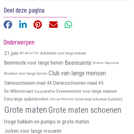
Deel deze pagina
Facebook
LinkedIn
Pinterest
E-mail
WhatsApp
Onderwerpen
21 juni
All about Eve
Autotesten voor lange mensen
Beenruimte
Beenmode voor lange benen
Brahim Takioullah
Club van lange mensen
Broeken voor lange benen
Damesschoenen maat 45
Damesschoenen maat 44
De Willemsvaart
Evenementen voor lange mannen
Europatreffen
Extra lange spijkerbroeken
George Wessels
Grote maat schoenen Duitsland
Grote maten
Grote maten schoenen
Hoge hakken en pumps in grote maten
Jurken voor lange vrouwen