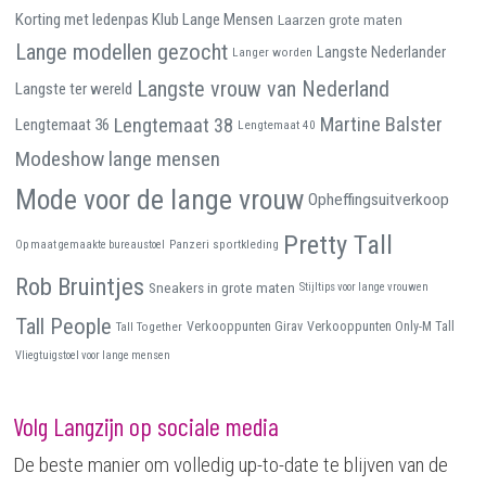
Korting met ledenpas Klub Lange Mensen
Laarzen grote maten
Lange modellen gezocht
Langste Nederlander
Langer worden
Langste vrouw van Nederland
Langste ter wereld
Martine Balster
Lengtemaat 38
Lengtemaat 36
Lengtemaat 40
Modeshow lange mensen
Mode voor de lange vrouw
Opheffingsuitverkoop
Pretty Tall
Panzeri sportkleding
Op maat gemaakte bureaustoel
Rob Bruintjes
Sneakers in grote maten
Stijltips voor lange vrouwen
Tall People
Tall Together
Verkooppunten Girav
Verkooppunten Only-M Tall
Vliegtuigstoel voor lange mensen
Volg Langzijn op sociale media
De beste manier om volledig up-to-date te blijven van de