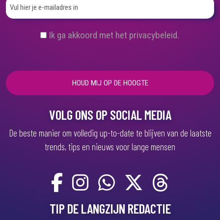
(
Ik ga akkoord met het privacybeleid.
V
e
r
e
i
s
t
)
VOLG ONS OP SOCIAL MEDIA
De beste manier om volledig up-to-date te blijven van de laatste
trends, tips en nieuws voor lange mensen
TIP DE LANGZIJN REDACTIE