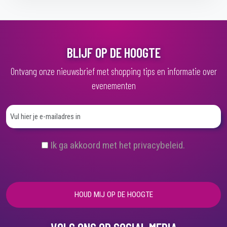
BLIJF OP DE HOOGTE
Ontvang onze nieuwsbrief met shopping tips en informatie over
evenementen
(
Ik ga akkoord met het privacybeleid.
V
e
r
e
i
s
t
)