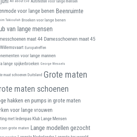
 juni
All about Eve
Autotesten voor lange mensen
Beenruimte
enmode voor lange benen
Broeken voor lange benen
him Takioullah
ub van lange mensen
Damesschoenen maat 45
messchoenen maat 44
Willemsvaart
Europatreffen
enementen voor lange mannen
ra lange spijkerbroeken
George Wessels
Grote maten
te maat schoenen Duitsland
rote maten schoenen
ge hakken en pumps in grote maten
rken voor lange vrouwen
ting met ledenpas Klub Lange Mensen
Lange modellen gezocht
rzen grote maten
ger worden