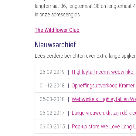
lengtemaat 36, lengtemaat 38 en lengtemaat 40
in onze
adressengids
.
The Wildflower Club
Nieuwsarchief
Lees eerdere berichten over extra lange spijker
26-09-2019
|
Highleytall neemt webwinkel 
01-12-2018
|
Opheffingsuitverkoop Krame
05-03-2018
|
Webwinkels Highleytall en W
06-02-2017
|
Lange vrouwen: dit zijn dé kle
06-09-2015
|
Pop-up store We Love Long 