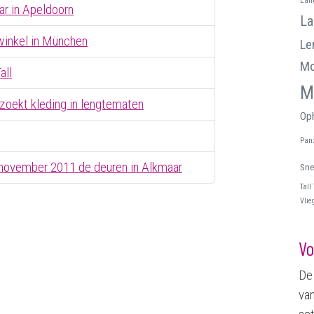
r in Apeldoorn
La
 winkel in München
Le
Mo
all
M
zoekt kleding in lengtematen
Oph
Pan
 november 2011 de deuren in Alkmaar
Sne
Tall
Vlie
Vo
De 
van