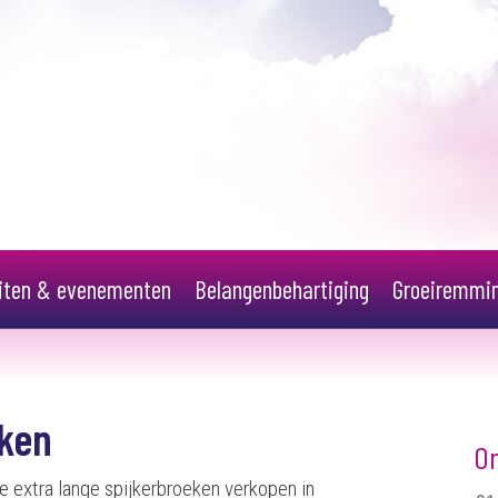
eiten & evenementen
Belangenbehartiging
Groeiremmi
eken
O
 extra lange spijkerbroeken verkopen in