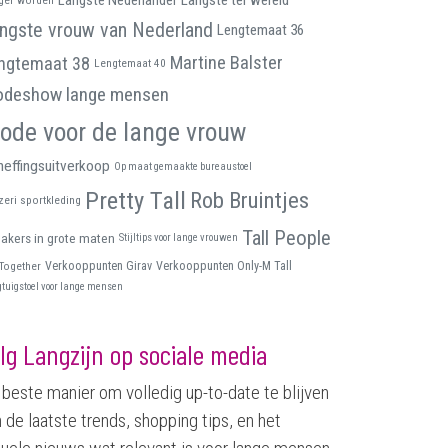
Langste Nederlander
Langste ter wereld
ngste vrouw van Nederland
Lengtemaat 36
Martine Balster
ngtemaat 38
Lengtemaat 40
deshow lange mensen
ode voor de lange vrouw
effingsuitverkoop
Op maat gemaakte bureaustoel
Pretty Tall
Rob Bruintjes
zeri sportkleding
Tall People
akers in grote maten
Stijltips voor lange vrouwen
 Together
Verkooppunten Girav
Verkooppunten Only-M Tall
gtuigstoel voor lange mensen
lg Langzijn op sociale media
beste manier om volledig up-to-date te blijven
 de laatste trends, shopping tips, en het