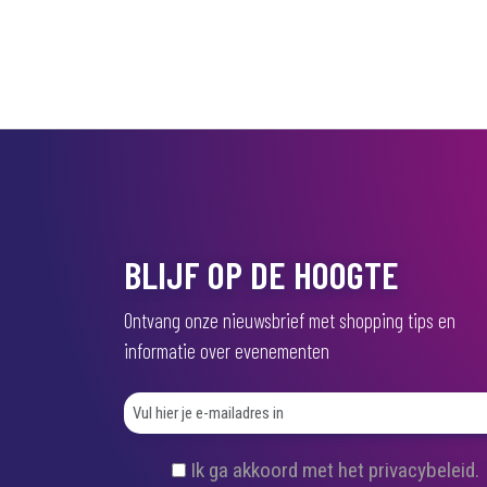
BLIJF OP DE HOOGTE
Ontvang onze nieuwsbrief met shopping tips en
informatie over evenementen
(
Ik ga akkoord met het privacybeleid.
V