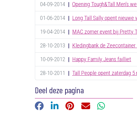
04-09-2014
|
Opening Tough&Tall Men’s wea
01-06-2014
|
Long Tall Sally opent nieuwe
19-04-2014
|
MAC zomer event bij Pretty T
28-10-2013
|
Kledingbank de Zeecontainer 
10-09-2012
|
Happy Family Jeans failliet
28-10-2011
|
Tall People opent zaterdag 5
Deel deze pagina
Facebook
LinkedIn
Pinterest
E-mail
WhatsApp