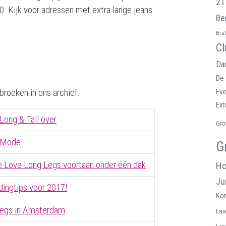
21
. Kijk voor adressen met extra lange jeans
Be
Bra
Cl
Da
De 
broeken in ons archief.
Ev
Ext
Long & Tall over
Gro
r Mode
G
e Love Long Legs voortaan onder één dak
Ho
Ju
dingtips voor 2017!
Kor
Legs in Amsterdam
Laa
Lan