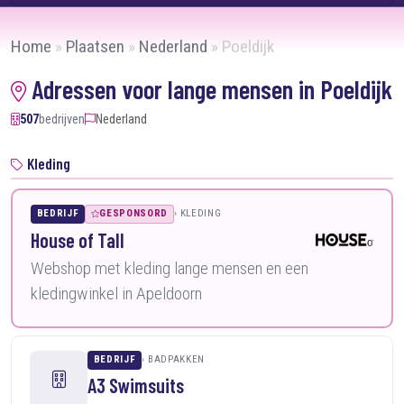
Home
»
Plaatsen
»
Nederland
»
Poeldijk
Adressen voor lange mensen in Poeldijk
507
bedrijven
Nederland
Kleding
BEDRIJF
GESPONSORD
KLEDING
House of Tall
Webshop met kleding lange mensen en een
kledingwinkel in Apeldoorn
BEDRIJF
BADPAKKEN
A3 Swimsuits