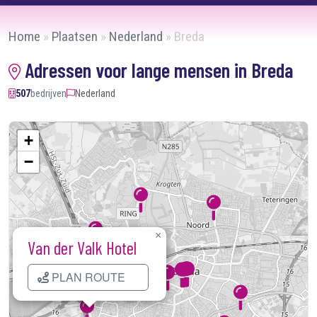
Home
»
Plaatsen
»
Nederland
»
Breda
Adressen voor lange mensen in Breda
507
bedrijven
Nederland
+
−
×
Van der Valk Hotel
Kaart laden...
PLAN ROUTE