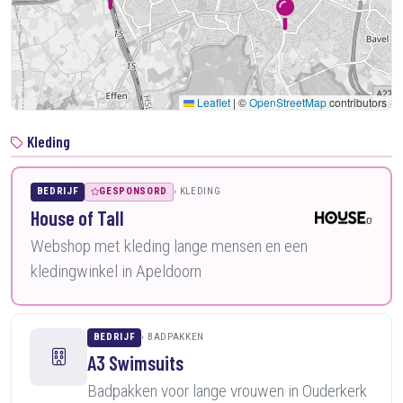
Leaflet
|
©
OpenStreetMap
contributors
Kleding
BEDRIJF
GESPONSORD
KLEDING
House of Tall
Webshop met kleding lange mensen en een
kledingwinkel in Apeldoorn
BEDRIJF
BADPAKKEN
A3 Swimsuits
Badpakken voor lange vrouwen in Ouderkerk