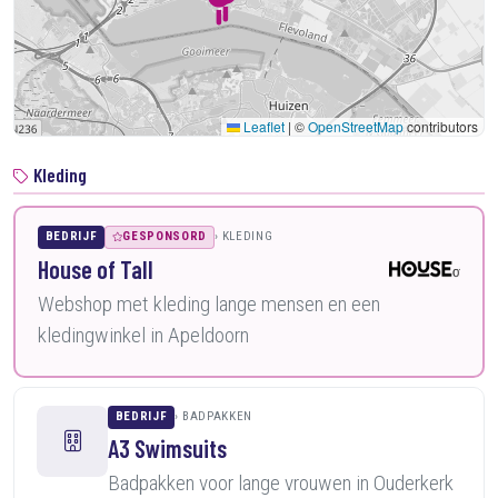
Leaflet
|
©
OpenStreetMap
contributors
Kleding
BEDRIJF
GESPONSORD
KLEDING
House of Tall
Webshop met kleding lange mensen en een
kledingwinkel in Apeldoorn
BEDRIJF
BADPAKKEN
A3 Swimsuits
Badpakken voor lange vrouwen in Ouderkerk