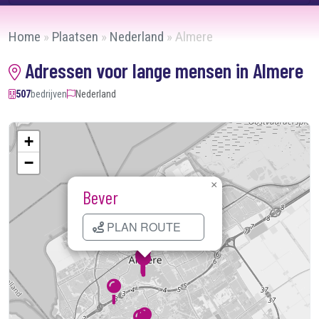
Home
»
Plaatsen
»
Nederland
»
Almere
Adressen voor lange mensen in Almere
507
bedrijven
Nederland
+
−
×
Bever
PLAN ROUTE
Kaart laden...