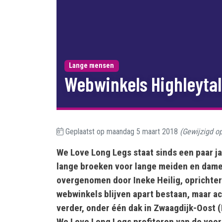
Lange mensen
Webwinkels Highleytal
Geplaatst op
maandag 5 maart 2018
(Gewijzigd o
We Love Long Legs staat sinds een paar j
lange broeken voor lange meiden en dames
overgenomen door Ineke Heilig, oprichte
webwinkels blijven apart bestaan, maar 
verder, onder één dak in Zwaagdijk-Oost 
We Love Long Legs profiteren van de voord