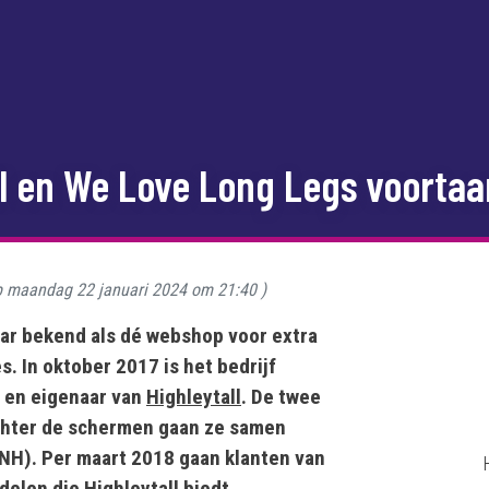
l en We Love Long Legs voortaa
p
maandag 22 januari 2024 om 21:40
)
aar bekend als dé webshop voor extra
. In oktober 2017 is het bedrijf
r en eigenaar van
Highleytall
. De twee
achter de schermen gaan ze samen
(NH). Per maart 2018 gaan klanten van
elen die Highleytall biedt.