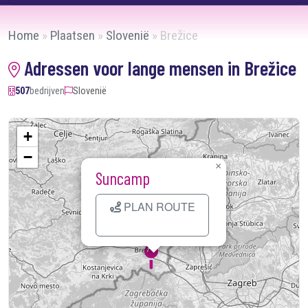
Home
»
Plaatsen
»
Slovenië
»
Brežice
Adressen voor lange mensen in Brežice
507
bedrijven
Slovenië
+
−
×
Suncamp
PLAN ROUTE
Kaart laden...