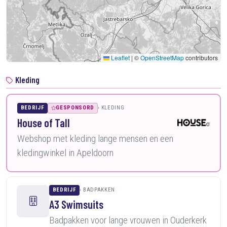
Leaflet
|
©
OpenStreetMap
contributors
Kleding
BEDRIJF
GESPONSORD
KLEDING
House of Tall
Webshop met kleding lange mensen en een
kledingwinkel in Apeldoorn
BEDRIJF
BADPAKKEN
A3 Swimsuits
Badpakken voor lange vrouwen in Ouderkerk