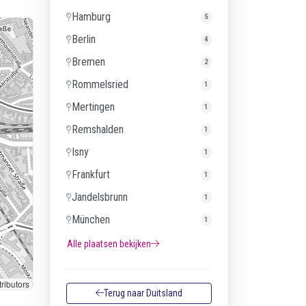
Hamburg
5
Berlin
4
Bremen
2
Rommelsried
1
Mertingen
1
Remshalden
1
Isny
1
Frankfurt
1
Jandelsbrunn
1
München
1
Alle plaatsen bekijken
ributors
Terug naar Duitsland