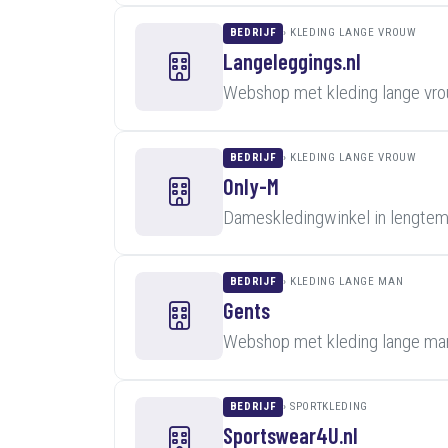
BEDRIJF
KLEDING LANGE VROUW
Langeleggings.nl
Webshop met kleding lange vro
BEDRIJF
KLEDING LANGE VROUW
Only-M
Dameskledingwinkel in lengte
BEDRIJF
KLEDING LANGE MAN
Gents
Webshop met kleding lange man
BEDRIJF
SPORTKLEDING
Sportswear4U.nl