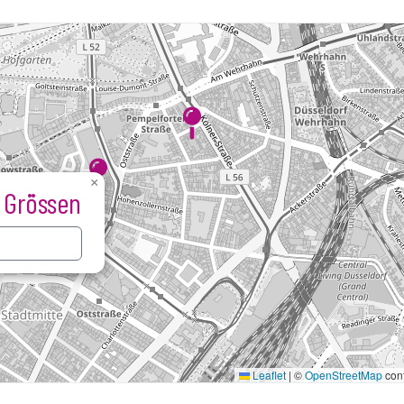
×
 Grössen
Kaart laden...
Leaflet
|
©
OpenStreetMap
cont