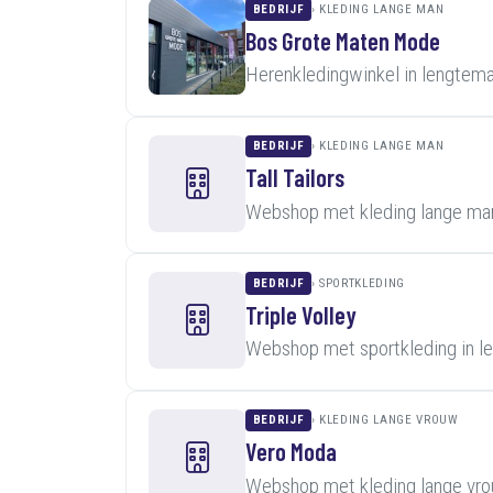
BEDRIJF
KLEDING LANGE MAN
Bos Grote Maten Mode
Herenkledingwinkel in lengtem
BEDRIJF
KLEDING LANGE MAN
Tall Tailors
Webshop met kleding lange man
BEDRIJF
SPORTKLEDING
Triple Volley
Webshop met sportkleding in l
BEDRIJF
KLEDING LANGE VROUW
Vero Moda
Webshop met kleding lange vro