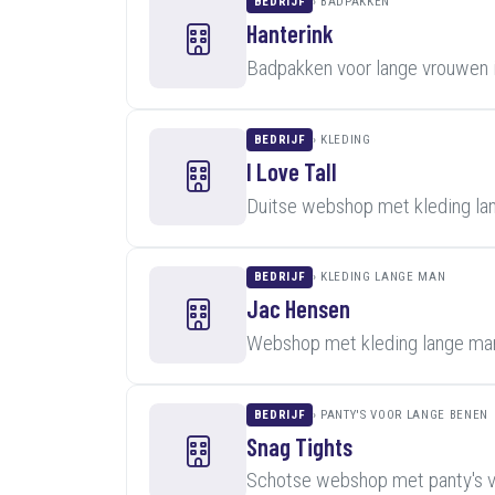
BEDRIJF
BADPAKKEN
Hanterink
Badpakken voor lange vrouwen 
BEDRIJF
KLEDING
I Love Tall
Duitse webshop met kleding lan
BEDRIJF
KLEDING LANGE MAN
Jac Hensen
Webshop met kleding lange man
BEDRIJF
PANTY'S VOOR LANGE BENEN
Snag Tights
Schotse webshop met panty's v