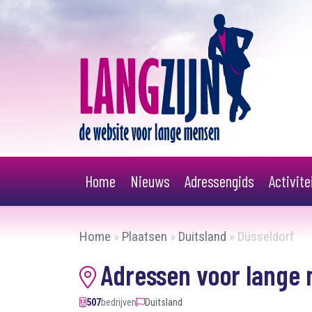
Home
Nieuws
Adressengids
Activit
Home
»
Plaatsen
»
Duitsland
»
Düsseldorf
Adressen voor lange 
507
bedrijven
Duitsland