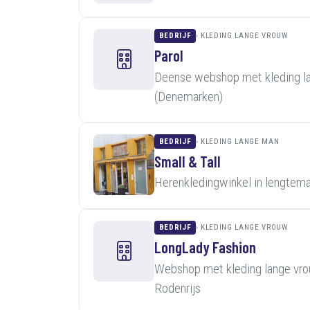
BEDRIJF
KLEDING LANGE VROUW
Parol
Deense webshop met kleding la
(Denemarken)
BEDRIJF
KLEDING LANGE MAN
Small & Tall
Herenkledingwinkel in lengtema
BEDRIJF
KLEDING LANGE VROUW
LongLady Fashion
Webshop met kleding lange vro
Rodenrijs