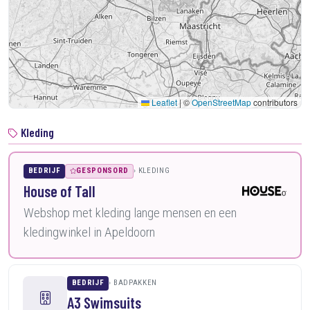
Leaflet
|
©
OpenStreetMap
contributors
Kleding
BEDRIJF
GESPONSORD
KLEDING
House of Tall
Webshop met kleding lange mensen en een
kledingwinkel in Apeldoorn
BEDRIJF
BADPAKKEN
A3 Swimsuits