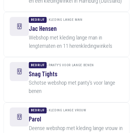
en een kledingwinkel in Hamburg (Duitsland)
BEDRIJF
KLEDING LANGE MAN
Jac Hensen
Webshop met kleding lange man in
lengtematen en 11 herenkledingwinkels
BEDRIJF
PANTY'S VOOR LANGE BENEN
Snag Tights
Schotse webshop met panty's voor lange
benen
BEDRIJF
KLEDING LANGE VROUW
Parol
Deense webshop met kleding lange vrouw in