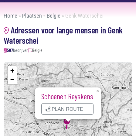
Home
»
Plaatsen
»
Belgie
»
Genk Waterschei
Adressen voor lange mensen in Genk
Waterschei
507
bedrijven
Belgie
+
−
×
Schoenen Reyskens
PLAN ROUTE
Kaart laden...