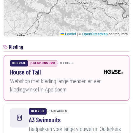
Leaflet
|
©
OpenStreetMap
contributors
Kleding
BEDRIJF
GESPONSORD
KLEDING
House of Tall
Webshop met kleding lange mensen en een
kledingwinkel in Apeldoorn
BEDRIJF
BADPAKKEN
A3 Swimsuits
Badpakken voor lange vrouwen in Ouderkerk