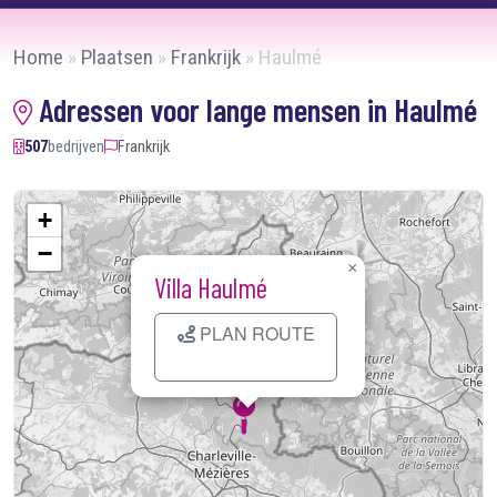
Home
»
Plaatsen
»
Frankrijk
»
Haulmé
Adressen voor lange mensen in Haulmé
507
bedrijven
Frankrijk
+
−
×
Villa Haulmé
PLAN ROUTE
Kaart laden...