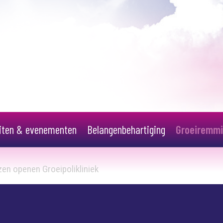
eiten & evenementen
Belangenbehartiging
Groeiremm
en openen Groeipolikliniek