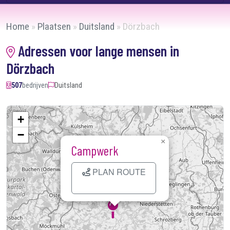
Home
»
Plaatsen
»
Duitsland
»
Dörzbach
Adressen voor lange mensen in
Dörzbach
507
bedrijven
Duitsland
+
−
×
Campwerk
PLAN ROUTE
Kaart laden...