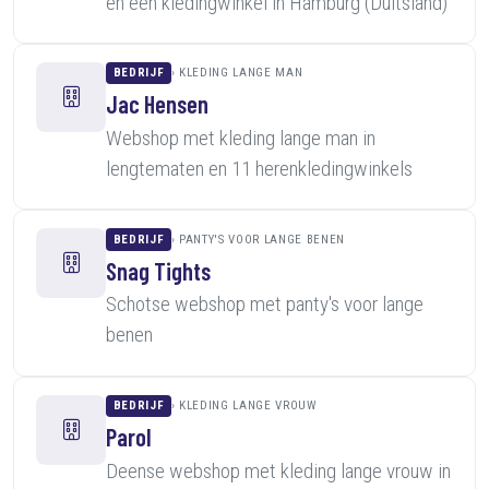
en een kledingwinkel in Hamburg (Duitsland)
BEDRIJF
KLEDING LANGE MAN
Jac Hensen
Webshop met kleding lange man in
lengtematen en 11 herenkledingwinkels
BEDRIJF
PANTY'S VOOR LANGE BENEN
Snag Tights
Schotse webshop met panty's voor lange
benen
BEDRIJF
KLEDING LANGE VROUW
Parol
Deense webshop met kleding lange vrouw in