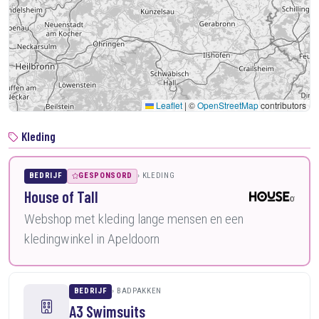
Leaflet
|
©
OpenStreetMap
contributors
Kleding
BEDRIJF
GESPONSORD
KLEDING
House of Tall
Webshop met kleding lange mensen en een
kledingwinkel in Apeldoorn
BEDRIJF
BADPAKKEN
A3 Swimsuits