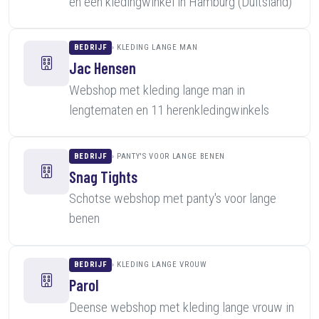
en een kledingwinkel in Hamburg (Duitsland)
BEDRIJF
KLEDING LANGE MAN
Jac Hensen
Webshop met kleding lange man in
lengtematen en 11 herenkledingwinkels
BEDRIJF
PANTY'S VOOR LANGE BENEN
Snag Tights
Schotse webshop met panty's voor lange
benen
BEDRIJF
KLEDING LANGE VROUW
Parol
Deense webshop met kleding lange vrouw in