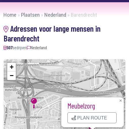
Home
»
Plaatsen
»
Nederland
»
Barendrecht
Adressen voor lange mensen in
Barendrecht
507
bedrijven
Nederland
+
−
×
Meubelzorg
PLAN ROUTE
Kaart laden...