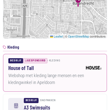
Leaflet
|
©
OpenStreetMap
contributors
Kleding
BEDRIJF
GESPONSORD
KLEDING
House of Tall
Webshop met kleding lange mensen en een
kledingwinkel in Apeldoorn
BEDRIJF
BADPAKKEN
A3 Swimsuits