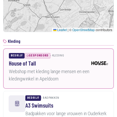
Leaflet
|
©
OpenStreetMap
contributors
Kleding
BEDRIJF
GESPONSORD
KLEDING
House of Tall
Webshop met kleding lange mensen en een
kledingwinkel in Apeldoorn
BEDRIJF
BADPAKKEN
A3 Swimsuits
Badpakken voor lange vrouwen in Ouderkerk