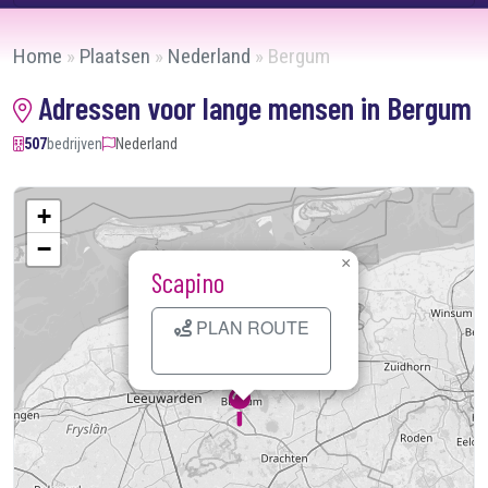
Home
»
Plaatsen
»
Nederland
»
Bergum
Adressen voor lange mensen in Bergum
507
bedrijven
Nederland
+
−
×
Scapino
PLAN ROUTE
Kaart laden...