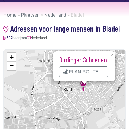
Home
»
Plaatsen
»
Nederland
»
Bladel
Adressen voor lange mensen in Bladel
507
bedrijven
Nederland
×
+
Durlinger Schoenen
−
PLAN ROUTE
Kaart laden...