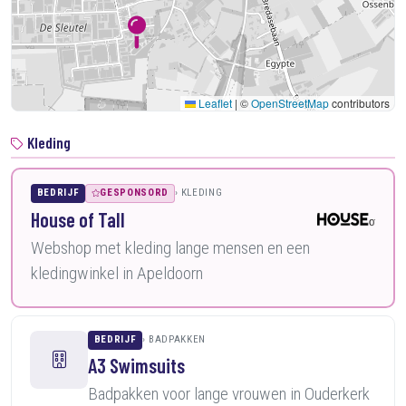
Leaflet
|
©
OpenStreetMap
contributors
Kleding
BEDRIJF
GESPONSORD
KLEDING
House of Tall
Webshop met kleding lange mensen en een
kledingwinkel in Apeldoorn
BEDRIJF
BADPAKKEN
A3 Swimsuits
Badpakken voor lange vrouwen in Ouderkerk