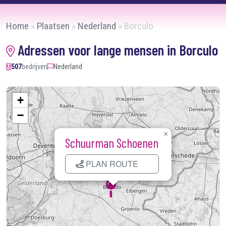
Home
»
Plaatsen
»
Nederland
»
Borculo
Adressen voor lange mensen in Borculo
507
bedrijven
Nederland
+
−
×
Schuurman Schoenen
PLAN ROUTE
Kaart laden...