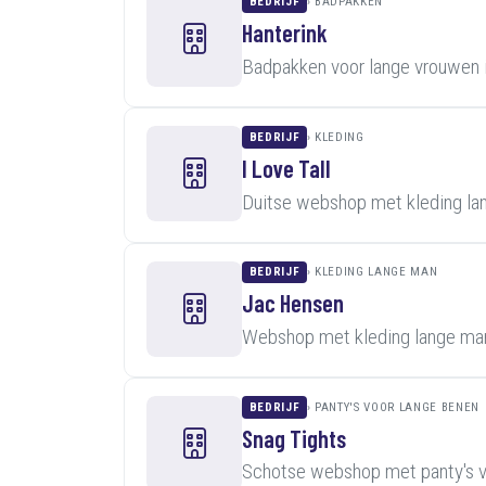
BEDRIJF
BADPAKKEN
Hanterink
Badpakken voor lange vrouwen 
BEDRIJF
KLEDING
I Love Tall
Duitse webshop met kleding lan
BEDRIJF
KLEDING LANGE MAN
Jac Hensen
Webshop met kleding lange man
BEDRIJF
PANTY'S VOOR LANGE BENEN
Snag Tights
Schotse webshop met panty's v