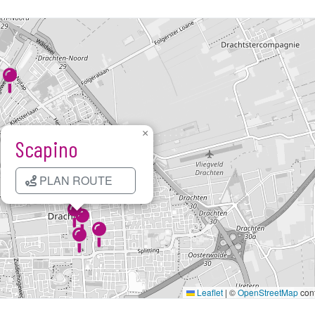
×
Scapino
Kaart laden...
PLAN ROUTE
Leaflet
|
©
OpenStreetMap
cont