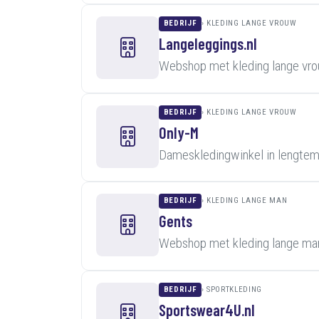
BEDRIJF
KLEDING LANGE VROUW
Langeleggings.nl
Webshop met kleding lange vro
BEDRIJF
KLEDING LANGE VROUW
Only-M
Dameskledingwinkel in lengte
BEDRIJF
KLEDING LANGE MAN
Gents
Webshop met kleding lange man
BEDRIJF
SPORTKLEDING
Sportswear4U.nl