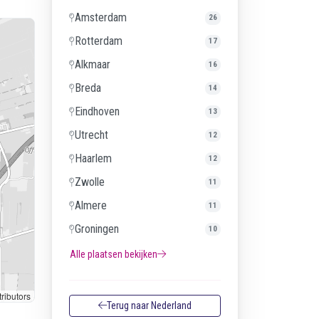
Amsterdam
26
Rotterdam
17
Alkmaar
16
Breda
14
Eindhoven
13
Utrecht
12
Haarlem
12
Zwolle
11
Almere
11
Groningen
10
Alle plaatsen bekijken
ributors
Terug naar Nederland