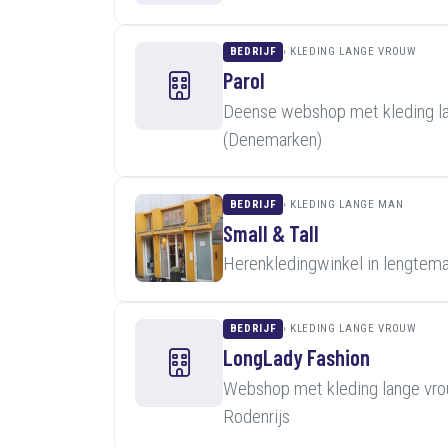
BEDRIJF
KLEDING LANGE VROUW
Parol
Deense webshop met kleding la
(Denemarken)
BEDRIJF
KLEDING LANGE MAN
Small & Tall
Herenkledingwinkel in lengtema
BEDRIJF
KLEDING LANGE VROUW
LongLady Fashion
Webshop met kleding lange vro
Rodenrijs