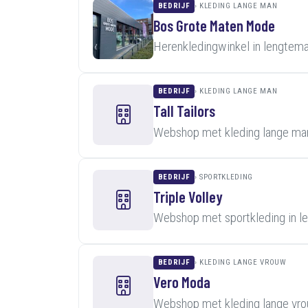
BEDRIJF
KLEDING LANGE MAN
Bos Grote Maten Mode
Herenkledingwinkel in lengtem
BEDRIJF
KLEDING LANGE MAN
Tall Tailors
Webshop met kleding lange man
BEDRIJF
SPORTKLEDING
Triple Volley
Webshop met sportkleding in l
BEDRIJF
KLEDING LANGE VROUW
Vero Moda
Webshop met kleding lange vro