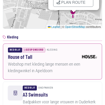
PLAN ROUTE
Leaflet
|
©
OpenStreetMap
contributors
Kleding
BEDRIJF
GESPONSORD
KLEDING
House of Tall
Webshop met kleding lange mensen en een
kledingwinkel in Apeldoorn
BEDRIJF
BADPAKKEN
A3 Swimsuits
Badpakken voor lange vrouwen in Ouderkerk