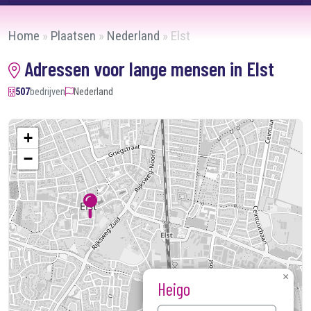
Home
»
Plaatsen
»
Nederland
»
Elst
Adressen voor lange mensen in Elst
507
bedrijven
Nederland
×
+
Scapino
−
PLAN ROUTE
Kaart laden...
×
Heigo