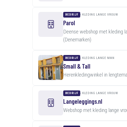
BEDRIJF
KLEDING LANGE VROUW
Parol
Deense webshop met kleding la
(Denemarken)
BEDRIJF
KLEDING LANGE MAN
Small & Tall
Herenkledingwinkel in lengtema
BEDRIJF
KLEDING LANGE VROUW
Langeleggings.nl
Webshop met kleding lange vro