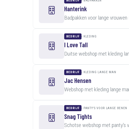
BEDRIJF
BADPAKKEN
Hanterink
Badpakken voor lange vrouwen 
BEDRIJF
KLEDING
I Love Tall
Duitse webshop met kleding lan
BEDRIJF
KLEDING LANGE MAN
Jac Hensen
Webshop met kleding lange man
BEDRIJF
PANTY'S VOOR LANGE BENEN
Snag Tights
Schotse webshop met panty's v