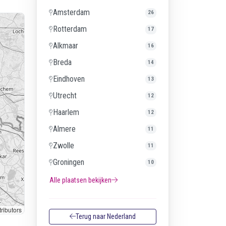
Amsterdam
26
Rotterdam
17
Alkmaar
16
Breda
14
Eindhoven
13
Utrecht
12
Haarlem
12
Almere
11
Zwolle
11
Groningen
10
Alle plaatsen bekijken
ributors
Terug naar Nederland