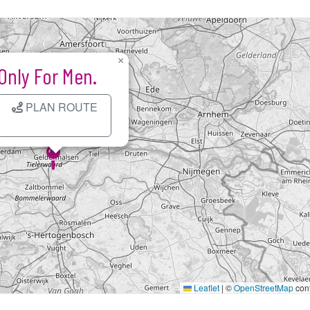
×
Only For Men.
PLAN ROUTE
Kaart laden...
Leaflet
|
©
OpenStreetMap
cont