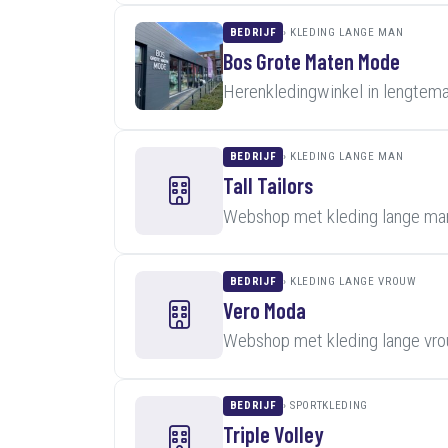
BEDRIJF
KLEDING LANGE MAN
Bos Grote Maten Mode
Herenkledingwinkel in lengtem
BEDRIJF
KLEDING LANGE MAN
Tall Tailors
Webshop met kleding lange man
BEDRIJF
KLEDING LANGE VROUW
Vero Moda
Webshop met kleding lange vro
BEDRIJF
SPORTKLEDING
Triple Volley