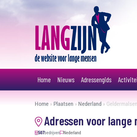
Home
Nieuws
Adressengids
Activit
Home
»
Plaatsen
»
Nederland
»
Geldermalse
Adressen voor lange
507
bedrijven
Nederland