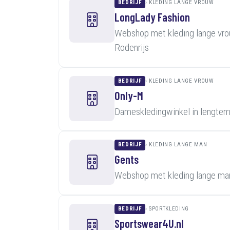
BEDRIJF
KLEDING LANGE VROUW
LongLady Fashion
Webshop met kleding lange vro
Rodenrijs
BEDRIJF
KLEDING LANGE VROUW
Only-M
Dameskledingwinkel in lengte
BEDRIJF
KLEDING LANGE MAN
Gents
Webshop met kleding lange man
BEDRIJF
SPORTKLEDING
Sportswear4U.nl