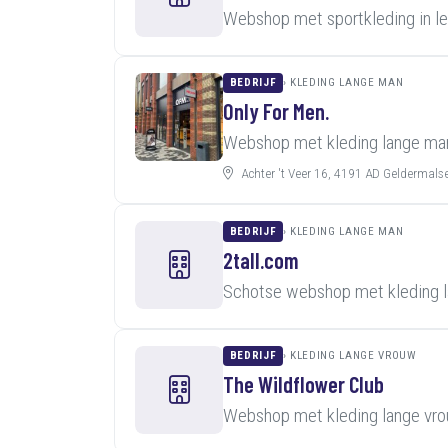
Webshop met sportkleding in l
BEDRIJF
KLEDING LANGE MAN
Only For Men.
Webshop met kleding lange man
Achter 't Veer 16, 4191 AD Geldermals
BEDRIJF
KLEDING LANGE MAN
2tall.com
Schotse webshop met kleding l
BEDRIJF
KLEDING LANGE VROUW
The Wildflower Club
Webshop met kleding lange vro