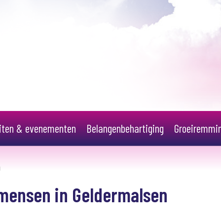
eiten & evenementen
Belangenbehartiging
Groeiremmi
n
 mensen in Geldermalsen