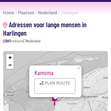
Home
»
Plaatsen
»
Nederland
»
Harlingen
Adressen voor lange mensen in
Harlingen
507
bedrijven
Nederland
+
−
×
Kamsma
PLAN ROUTE
Kaart laden...