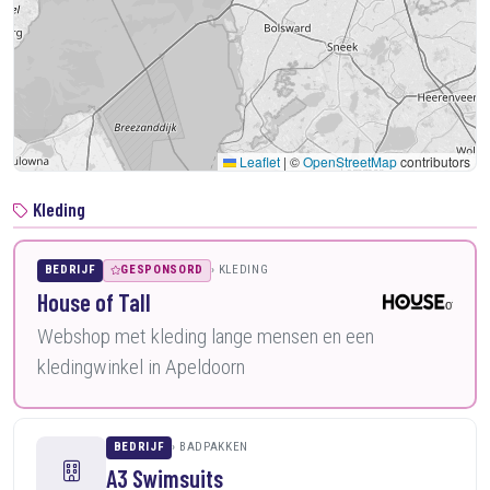
Leaflet
|
©
OpenStreetMap
contributors
Kleding
BEDRIJF
GESPONSORD
KLEDING
House of Tall
Webshop met kleding lange mensen en een
kledingwinkel in Apeldoorn
BEDRIJF
BADPAKKEN
A3 Swimsuits