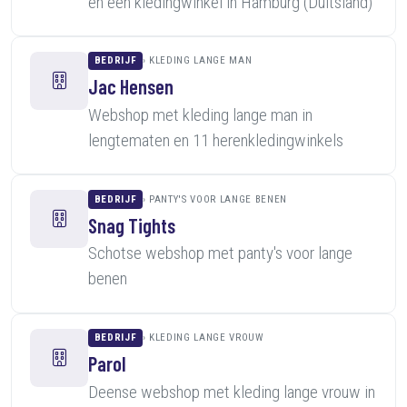
en een kledingwinkel in Hamburg (Duitsland)
BEDRIJF
KLEDING LANGE MAN
Jac Hensen
Webshop met kleding lange man in
lengtematen en 11 herenkledingwinkels
BEDRIJF
PANTY'S VOOR LANGE BENEN
Snag Tights
Schotse webshop met panty's voor lange
benen
BEDRIJF
KLEDING LANGE VROUW
Parol
Deense webshop met kleding lange vrouw in