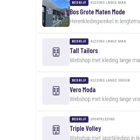
BEDRIJF
KLEDING LANGE MAN
Bos Grote Maten Mode
Herenkledingwinkel in lengtem
BEDRIJF
KLEDING LANGE MAN
Tall Tailors
Webshop met kleding lange man
BEDRIJF
KLEDING LANGE VROUW
Vero Moda
Webshop met kleding lange vro
BEDRIJF
SPORTKLEDING
Triple Volley
Webshop met sportkleding in l