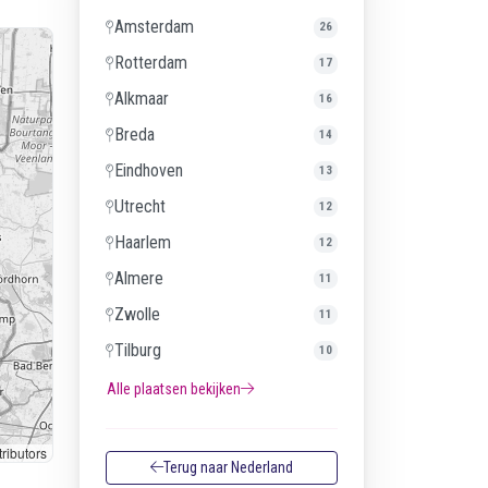
Amsterdam
26
Rotterdam
17
Alkmaar
16
Breda
14
Eindhoven
13
Utrecht
12
Haarlem
12
Almere
11
Zwolle
11
Tilburg
10
Alle plaatsen bekijken
ributors
Terug naar Nederland