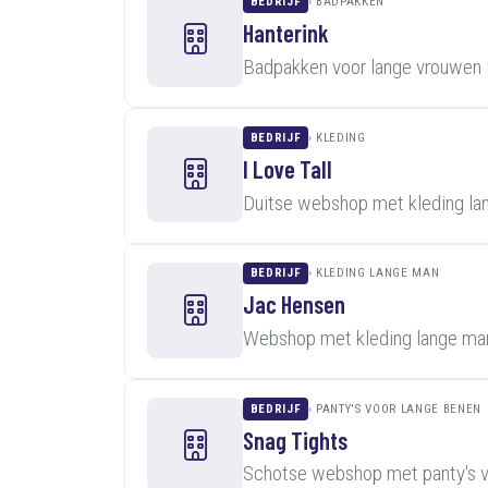
BEDRIJF
BADPAKKEN
Hanterink
Badpakken voor lange vrouwen 
BEDRIJF
KLEDING
I Love Tall
Duitse webshop met kleding lan
BEDRIJF
KLEDING LANGE MAN
Jac Hensen
Webshop met kleding lange man
BEDRIJF
PANTY'S VOOR LANGE BENEN
Snag Tights
Schotse webshop met panty's v