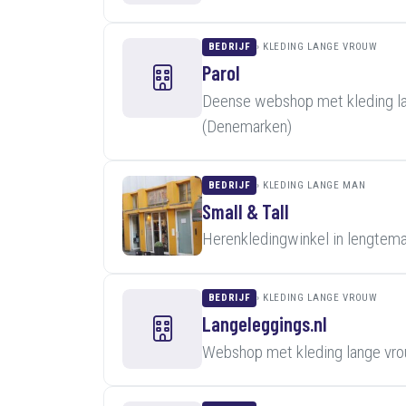
BEDRIJF
KLEDING LANGE VROUW
Parol
Deense webshop met kleding la
(Denemarken)
BEDRIJF
KLEDING LANGE MAN
Small & Tall
Herenkledingwinkel in lengtema
BEDRIJF
KLEDING LANGE VROUW
Langeleggings.nl
Webshop met kleding lange vro