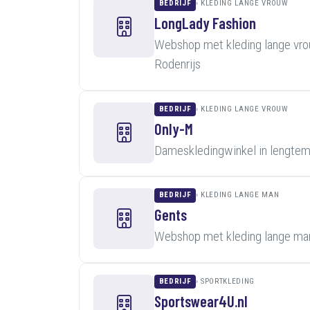
BEDRIJF
KLEDING LANGE VROUW
LongLady Fashion
Webshop met kleding lange vro
Rodenrijs
BEDRIJF
KLEDING LANGE VROUW
Only-M
Dameskledingwinkel in lengte
BEDRIJF
KLEDING LANGE MAN
Gents
Webshop met kleding lange man
BEDRIJF
SPORTKLEDING
Sportswear4U.nl