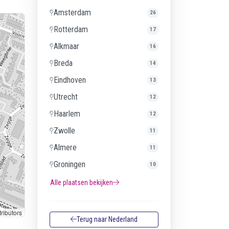
Amsterdam
26
Rotterdam
17
Alkmaar
16
Breda
14
Eindhoven
13
Utrecht
12
Haarlem
12
Zwolle
11
Almere
11
Groningen
10
Alle plaatsen bekijken
ributors
Terug naar Nederland