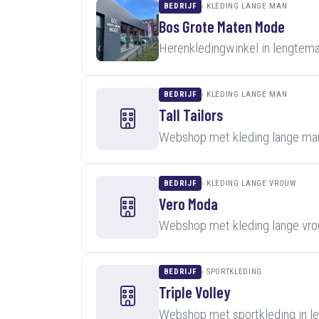
BEDRIJF
KLEDING LANGE MAN
Bos Grote Maten Mode
Herenkledingwinkel in lengtem
BEDRIJF
KLEDING LANGE MAN
Tall Tailors
Webshop met kleding lange man
BEDRIJF
KLEDING LANGE VROUW
Vero Moda
Webshop met kleding lange vro
BEDRIJF
SPORTKLEDING
Triple Volley
Webshop met sportkleding in l