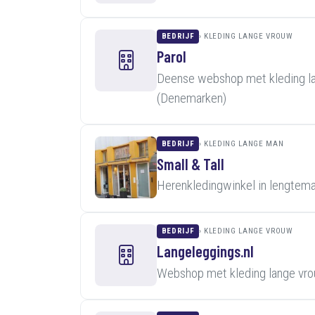
BEDRIJF
KLEDING LANGE VROUW
Parol
Deense webshop met kleding la
(Denemarken)
BEDRIJF
KLEDING LANGE MAN
Small & Tall
Herenkledingwinkel in lengtema
BEDRIJF
KLEDING LANGE VROUW
Langeleggings.nl
Webshop met kleding lange vro