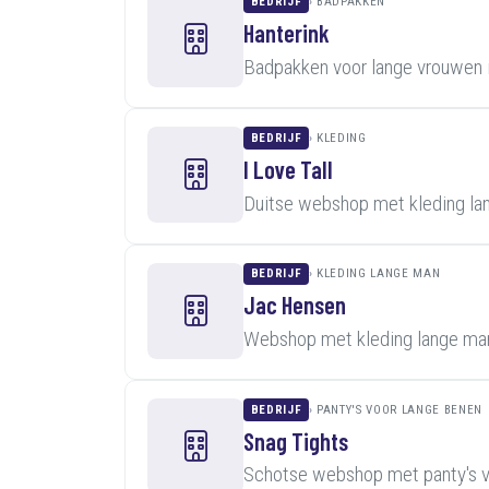
BEDRIJF
BADPAKKEN
Hanterink
Badpakken voor lange vrouwen 
BEDRIJF
KLEDING
I Love Tall
Duitse webshop met kleding lan
BEDRIJF
KLEDING LANGE MAN
Jac Hensen
Webshop met kleding lange man
BEDRIJF
PANTY'S VOOR LANGE BENEN
Snag Tights
Schotse webshop met panty's v