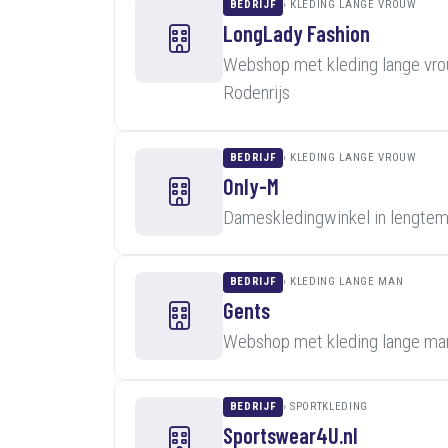
BEDRIJF
KLEDING LANGE VROUW
LongLady Fashion
Webshop met kleding lange vro
Rodenrijs
BEDRIJF
KLEDING LANGE VROUW
Only-M
Dameskledingwinkel in lengte
BEDRIJF
KLEDING LANGE MAN
Gents
Webshop met kleding lange man
BEDRIJF
SPORTKLEDING
Sportswear4U.nl