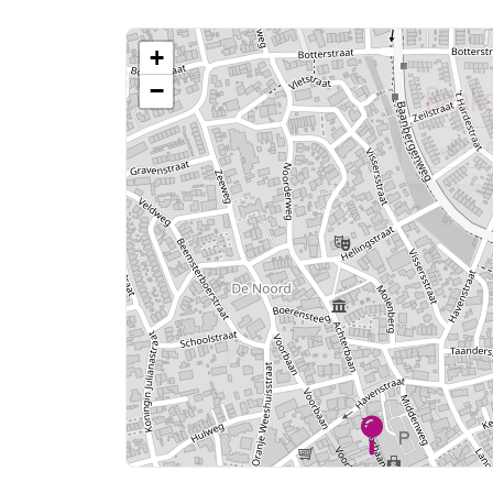
+
Banks
−
PLA