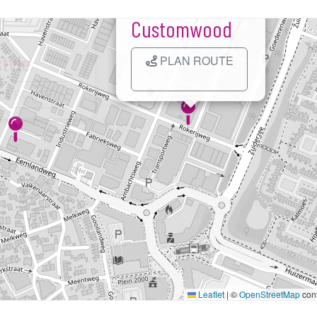
×
tyle
N ROUTE
Kaart laden...
Leaflet
|
©
OpenStreetMap
cont