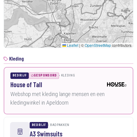
Leaflet
|
©
OpenStreetMap
contributors
Kleding
BEDRIJF
GESPONSORD
KLEDING
House of Tall
Webshop met kleding lange mensen en een
kledingwinkel in Apeldoorn
BEDRIJF
BADPAKKEN
A3 Swimsuits