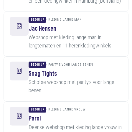
en een kledingwinkel in Hamburg (Duitsland)
BEDRIJF
KLEDING LANGE MAN
Jac Hensen
Webshop met kleding lange man in
lengtematen en 11 herenkledingwinkels
BEDRIJF
PANTY'S VOOR LANGE BENEN
Snag Tights
Schotse webshop met panty's voor lange
benen
BEDRIJF
KLEDING LANGE VROUW
Parol
Deense webshop met kleding lange vrouw in