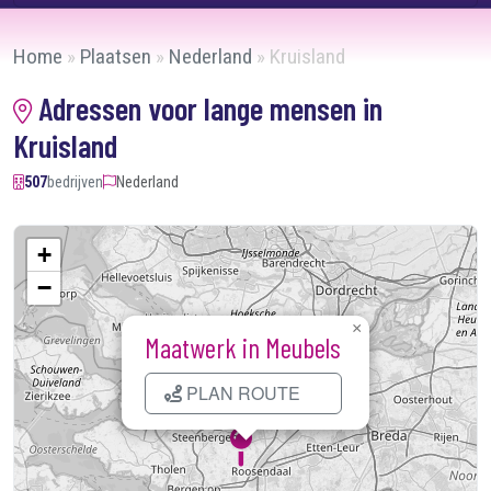
Home
»
Plaatsen
»
Nederland
»
Kruisland
Adressen voor lange mensen in
Kruisland
507
bedrijven
Nederland
+
−
×
Maatwerk in Meubels
PLAN ROUTE
Kaart laden...