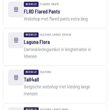
BEDRIJF
FLARED PANTS
FLRD Flared Pants
Webshop met flared pants extra lang
BEDRIJF
KLEDING LANGE VROUW
Laguna Flora
Dameskledingwinkel in lengtematen in
Rhenen
BEDRIJF
KLEDING
Tall4all
Belgische webshop met kleding lange
mensen
BEDRIJF
KLEDING LANGE MAN