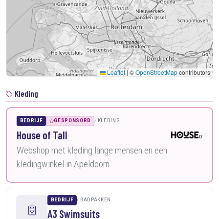
Leaflet
|
©
OpenStreetMap
contributors
Kleding
BEDRIJF
GESPONSORD
KLEDING
House of Tall
Webshop met kleding lange mensen en een
kledingwinkel in Apeldoorn
BEDRIJF
BADPAKKEN
A3 Swimsuits