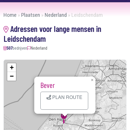
Home
»
Plaatsen
»
Nederland
»
Leidschendam
Adressen voor lange mensen in
Leidschendam
507
bedrijven
Nederland
+
−
×
Bever
PLAN ROUTE
Kaart laden...