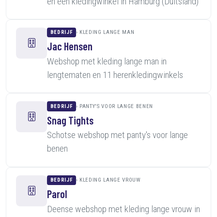
en een kledingwinkel in Hamburg (Duitsland)
BEDRIJF
KLEDING LANGE MAN
Jac Hensen
Webshop met kleding lange man in
lengtematen en 11 herenkledingwinkels
BEDRIJF
PANTY'S VOOR LANGE BENEN
Snag Tights
Schotse webshop met panty's voor lange
benen
BEDRIJF
KLEDING LANGE VROUW
Parol
Deense webshop met kleding lange vrouw in